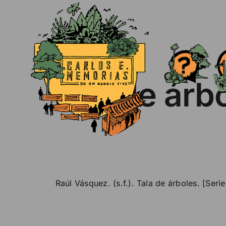
Skip
to
content
Tala de árb
Raúl Vásquez. (s.f.). Tala de árboles. [Ser