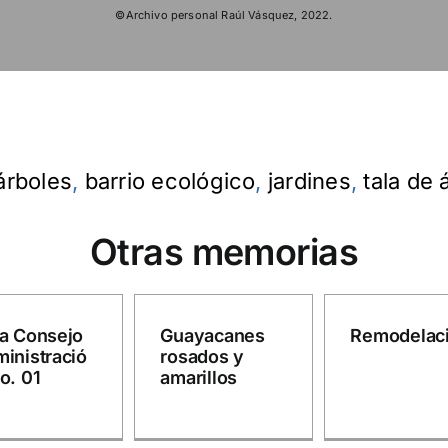
©Archivo personal Raúl Vásquez, 2022.
árboles
,
barrio ecológico
,
jardines
,
tala de 
Otras memorias
a Consejo
Guayacanes
Remodelac
inistració
rosados y
o. 01
amarillos