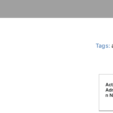
Tags:
Act
Adm
n N