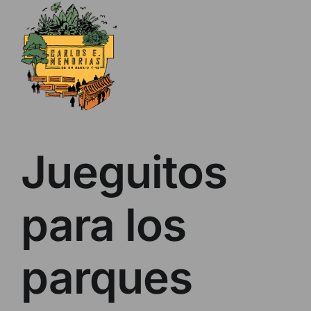
Skip
to
content
Jueguitos
para los
parques