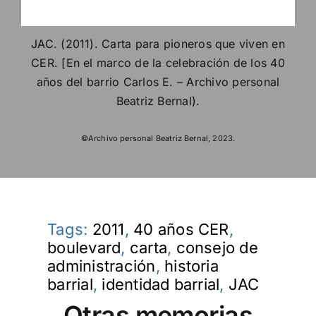
JAC. (2011). Carta para pioneros que viven en
CER. [En el marco de la celebración de los 40
años del barrio Carlos E. – Archivo personal
Beatriz Bernal).
©Archivo personal Beatriz Bernal, 2023.
Tags:
2011
,
40 años CER
,
boulevard
,
carta
,
consejo de
administración
,
historia
barrial
,
identidad barrial
,
JAC
Otras memorias