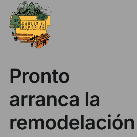
Skip
to
content
Pronto
arranca la
remodelación