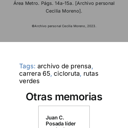
Área Metro. Págs. 14a-15a. [Archivo personal
Cecilia Moreno].
©Archivo personal Cecilia Moreno, 2023.
Tags:
archivo de prensa
,
carrera 65
,
cicloruta
,
rutas
verdes
Otras memorias
Juan C.
Posada líder