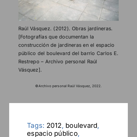
Raúl Vásquez. (2012). Obras jardineras.
[Fotografías que documentan la
construcción de jardineras en el espacio
público del boulevard del barrio Carlos E.
Restrepo – Archivo personal Raúl
Vásquez].
©Archivo personal Raúl Vásquez, 2022.
Tags:
2012
,
boulevard
,
espacio público
,