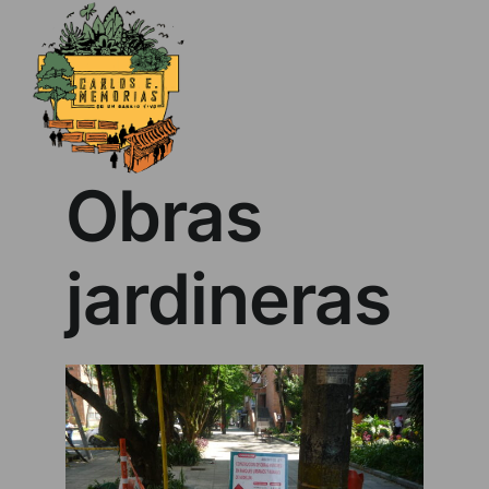
Skip
to
content
Obras
jardineras