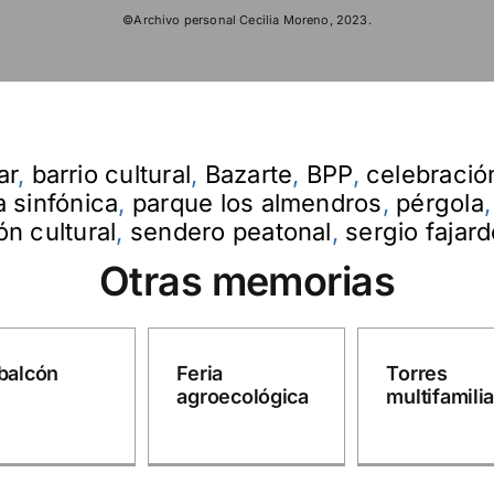
©Archivo personal Cecilia Moreno, 2023.
ar
,
barrio cultural
,
Bazarte
,
BPP
,
celebració
 sinfónica
,
parque los almendros
,
pérgola
n cultural
,
sendero peatonal
,
sergio fajar
Otras memorias
balcón
Feria
Torres
agroecológica
multifamili