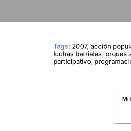
Tags:
2007
,
acción popul
luchas barriales
,
orquesta
participativo
,
programació
Mi 