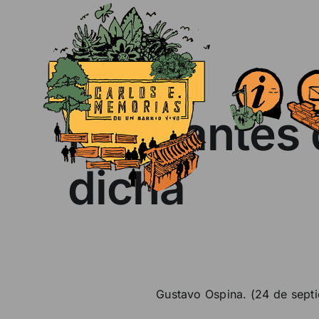
Skip
to
content
Habitantes 
dicha
Gustavo Ospina. (24 de sept