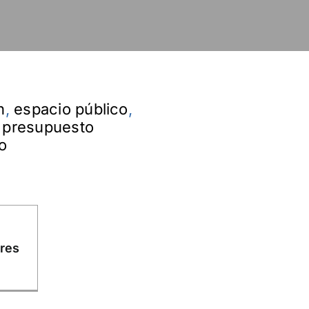
n
,
espacio público
,
,
presupuesto
do
ares