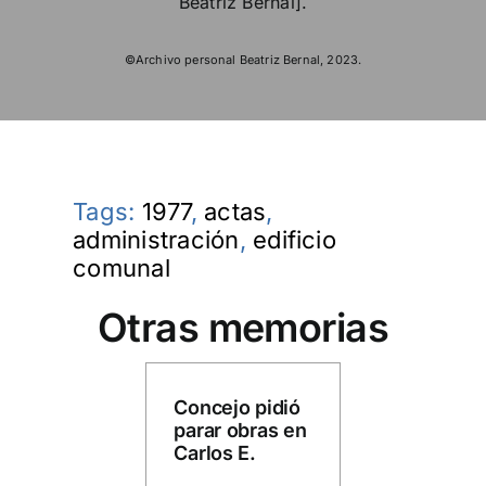
Beatriz Bernal].
©Archivo personal Beatriz Bernal, 2023.
Tags:
1977
,
actas
,
administración
,
edificio
comunal
Otras memorias
Concejo pidió
parar obras en
Carlos E.