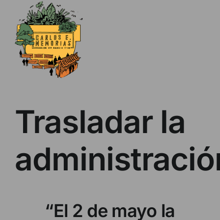
Skip
to
content
Trasladar la
administració
“El 2 de mayo la