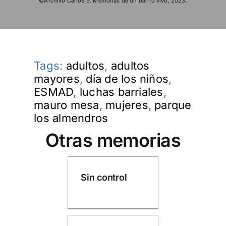
©Archivo Carlos E. Memorias de un barrio vivo, 2023.
Tags:
adultos
,
adultos
mayores
,
día de los niños
,
ESMAD
,
luchas barriales
,
mauro mesa
,
mujeres
,
parque
los almendros
Otras memorias
Sin control