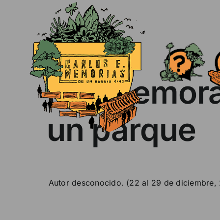
Skip
to
content
Nos demora
un parque
Autor desconocido. (22 al 29 de diciembre