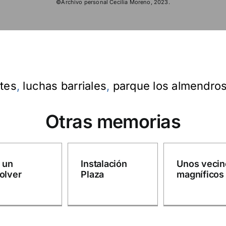
©Archivo personal Cecilia Moreno, 2023.
tes
,
luchas barriales
,
parque los almendro
Otras memorias
 un
Instalación
Unos vecin
olver
Plaza
magníficos