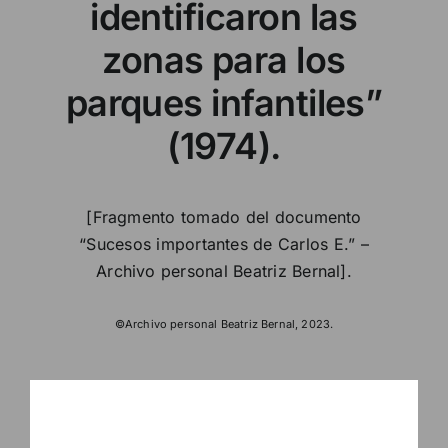
identificaron las
zonas para los
parques infantiles”
(1974).
[Fragmento tomado del documento
“Sucesos importantes de Carlos E.” –
Archivo personal Beatriz Bernal].
©Archivo personal Beatriz Bernal, 2023.