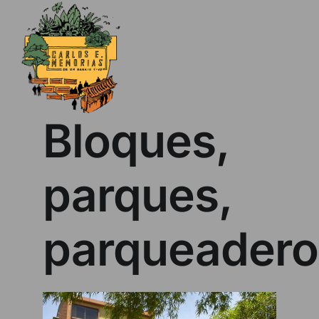
Skip
to
content
Bloques,
parques,
parqueadero