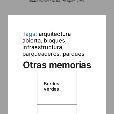
©Archivo personal Raúl Vásquez, 2023.
Tags:
arquitectura
abierta
,
bloques
,
infraestructura
,
parqueaderos
,
parques
Otras memorias
Bordes
verdes