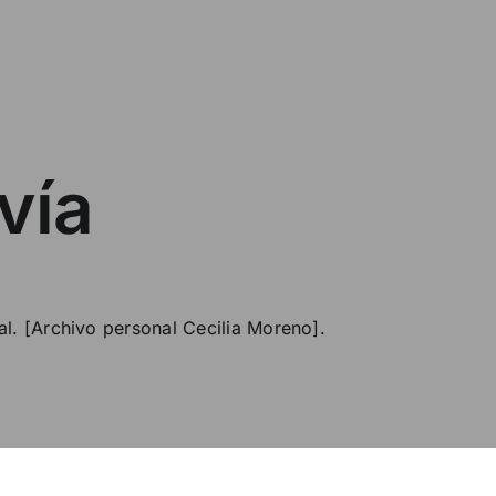
vía
al. [Archivo personal Cecilia Moreno].