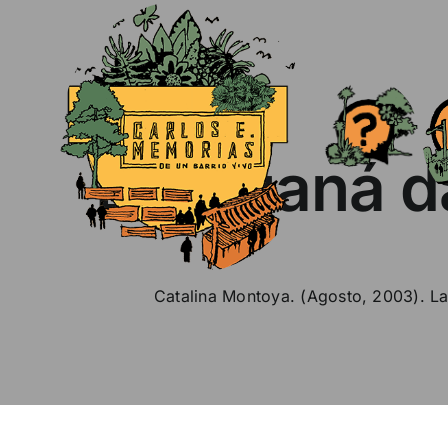
Skip
to
content
La Iguaná d
Catalina Montoya. (Agosto, 2003). La