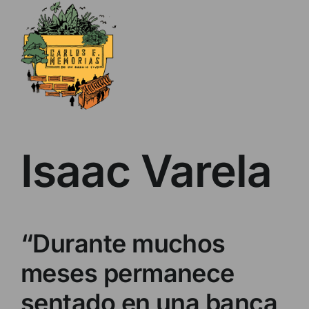
Skip
to
content
Isaac Varela
“Durante muchos
meses permanece
sentado en una banca