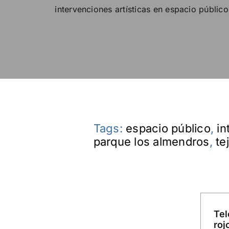
intervenciones artísticas en espacio públic
Tags:
espacio público
,
in
parque los almendros
,
te
Tel
roj