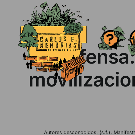
Skip
to
content
En defensa:
movilizaci
Autores desconocidos. (s.f.). Manifest