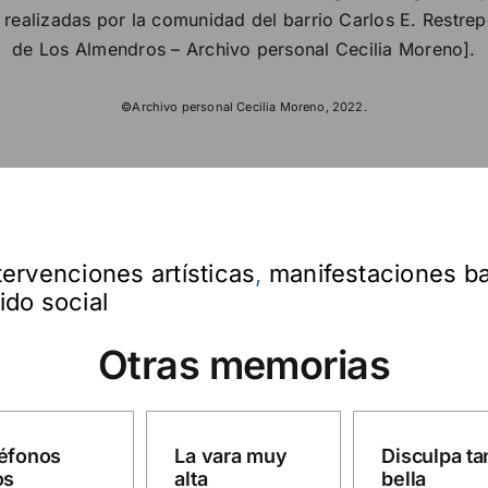
o realizadas por la comunidad del barrio Carlos E. Restr
de Los Almendros – Archivo personal Cecilia Moreno].
©Archivo personal Cecilia Moreno, 2022.
tervenciones artísticas
,
manifestaciones ba
jido social
Otras memorias
éfonos
La vara muy
Disculpa ta
os
alta
bella