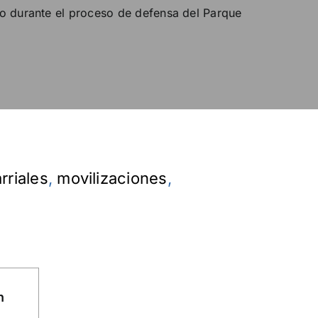
epo durante el proceso de defensa del Parque
rriales
,
movilizaciones
,
n