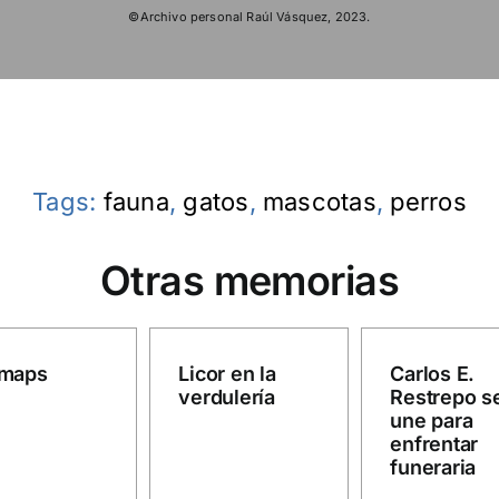
©Archivo personal Raúl Vásquez, 2023.
Tags:
fauna
,
gatos
,
mascotas
,
perros
Otras memorias
 maps
Licor en la
Carlos E.
verdulería
Restrepo s
une para
enfrentar
funeraria