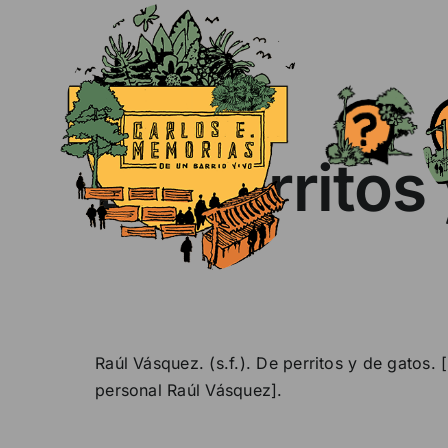
Skip
to
content
De perritos
Raúl Vásquez. (s.f.). De perritos y de gatos.
personal Raúl Vásquez].